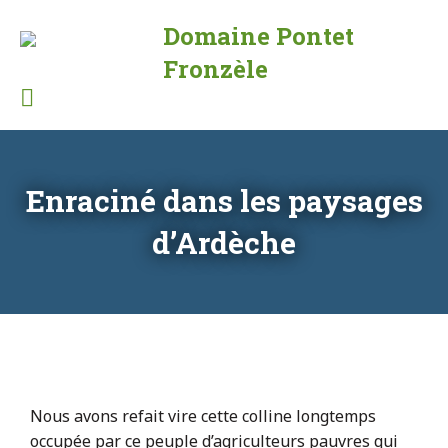
Domaine Pontet
Gîtes
Fronzèle
et
producteur
d'huile
d'olive
en
Enraciné dans les paysages
Ardèche
d’Ardèche
Nous avons refait vire cette colline longtemps
occupée par ce peuple d’agriculteurs pauvres qui