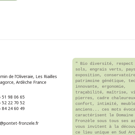
" Bio diversité, respect
sols, engrais verts, pay
exposition, conservatoir
in de l’Oliveraie, Les Riailles
patrimoine génétique, te
agorce, Ardèche France
innovante, ergonomie,
traçabilité, maîtrise, v
6 51 98 06 65
pierres, cadre chaleureu
6 52 22 70 52
confort, intimité, meubl
6 84 24 60 49
anciens... ces mots évoc
caractérisent le Domaine
Fronzèle sous tous ses a
@pontet-fronzele.fr
vous invitent à la décou
ce lieu unique en Sud Ar