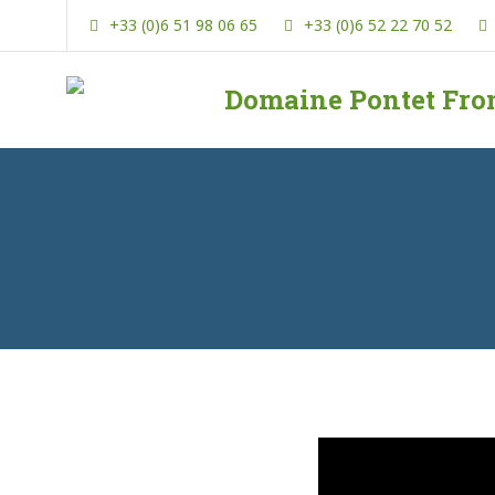
Skip
+33 (0)6 51 98 06 65
+33 (0)6 52 22 70 52
to
content
Domaine Pontet Fro
Gîtes
et
producteur
d'huile
d'olive
en
Ardèche