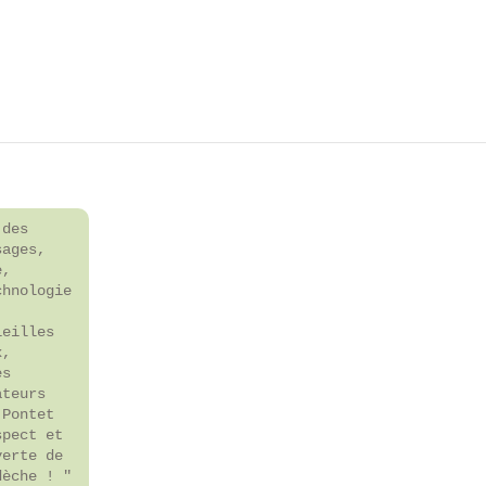
 des
sages,
e,
chnologie
ieilles
x,
es
ateurs
 Pontet
spect et
verte de
dèche ! "